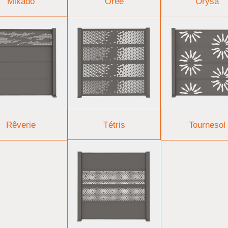
Mikado
Orée
Orysa
Rêverie
Tétris
Tournesol