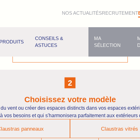
NOS ACTUALITÉS
RECRUTEMENT
Vous êtes…
CONSEILS &
MA
Professionnel
Particulier
PRODUITS
ASTUCES
SÉLECTION
Choisissez votre modèle
r du vent ou créer des espaces distincts dans vos espaces extér
à vos besoins et qui s'harmonisera parfaitement aux extérieurs d
laustras panneaux
Claustras vitrés