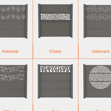
Automne
Chaos
Géomack