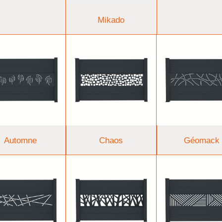
Mikado
Automne
Chaos
Géomack