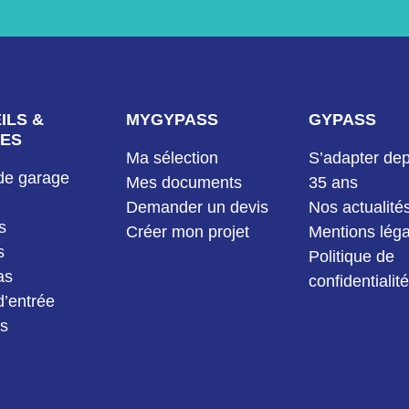
ILS &
MYGYPASS
GYPASS
ES
Ma sélection
S’adapter dep
de garage
Mes documents
35 ans
Demander un devis
Nos actualité
s
Créer mon projet
Mentions léga
s
Politique de
as
confidentialité
d’entrée
as