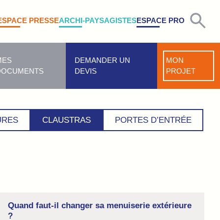
ESPACE PRESSE
ARCHI-PAYSAGISTES
ESPACE PRO
MES
DEMANDER UN
MON
nseils d'entretien !
DOCUMENTS
DEVIS
PROJET
URES
CLAUSTRAS
PORTES D’ENTRÉE
Quand faut-il changer sa menuiserie extérieure
?