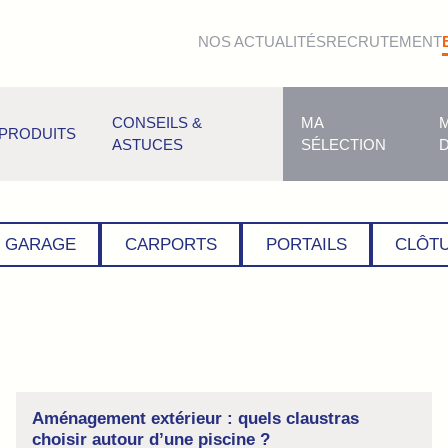
NOS ACTUALITÉS
RECRUTEMENT
as
CONSEILS &
MA
PRODUITS
aménagez au mieux votre espace. Tout nos guides pratiques et co
ASTUCES
SÉLECTION
E GARAGE
CARPORTS
PORTAILS
CLÔT
Aménagement extérieur : quels claustras
choisir autour d’une piscine ?